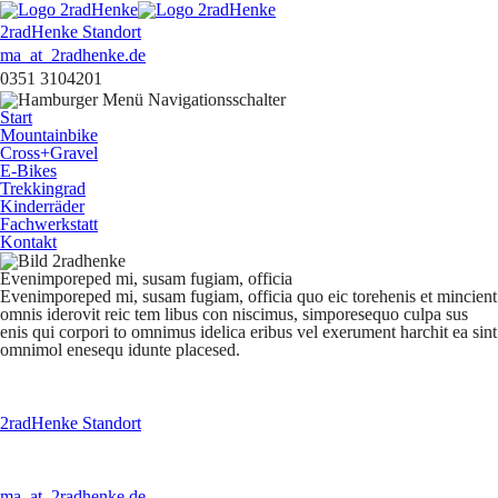
2radHenke Standort
ma
_at_
2radhenke.de
0351 3104201
Start
Mountainbike
Cross+Gravel
E-Bikes
Trekkingrad
Kinderräder
Fachwerkstatt
Kontakt
Evenimporeped mi, susam fugiam, officia
Evenimporeped mi, susam fugiam, officia quo eic torehenis et mincient
omnis iderovit reic tem libus con niscimus, simporesequo culpa sus
enis qui corpori to omnimus idelica eribus vel exerument harchit ea sint
omnimol enesequ idunte placesed.
2radHenke Standort
ma
_at_
2radhenke.de