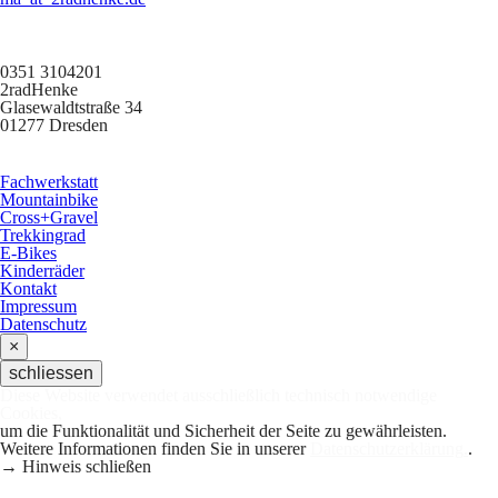
0351 3104201
2radHenke
Glasewaldtstraße 34
01277 Dresden
Fachwerkstatt
Mountainbike
Cross+Gravel
Trekkingrad
E-Bikes
Kinderräder
Kontakt
Impressum
Datenschutz
×
schliessen
Diese Website verwendet ausschließlich technisch notwendige
Cookies,
um die Funktionalität und Sicherheit der Seite zu gewährleisten.
Weitere Informationen finden Sie in unserer
Datenschutzerklärung
.
.
→ Hinweis schließen